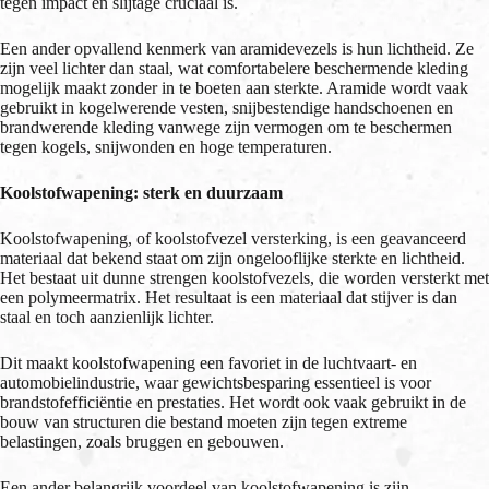
tegen impact en slijtage cruciaal is.
Een ander opvallend kenmerk van aramidevezels is hun lichtheid. Ze
zijn veel lichter dan staal, wat comfortabelere beschermende kleding
mogelijk maakt zonder in te boeten aan sterkte. Aramide wordt vaak
gebruikt in kogelwerende vesten, snijbestendige handschoenen en
brandwerende kleding vanwege zijn vermogen om te beschermen
tegen kogels, snijwonden en hoge temperaturen.
Koolstofwapening: sterk en duurzaam
Koolstofwapening, of koolstofvezel versterking, is een geavanceerd
materiaal dat bekend staat om zijn ongelooflijke sterkte en lichtheid.
Het bestaat uit dunne strengen koolstofvezels, die worden versterkt met
een polymeermatrix. Het resultaat is een materiaal dat stijver is dan
staal en toch aanzienlijk lichter.
Dit maakt koolstofwapening een favoriet in de luchtvaart- en
automobielindustrie, waar gewichtsbesparing essentieel is voor
brandstofefficiëntie en prestaties. Het wordt ook vaak gebruikt in de
bouw van structuren die bestand moeten zijn tegen extreme
belastingen, zoals bruggen en gebouwen.
Een ander belangrijk voordeel van koolstofwapening is zijn