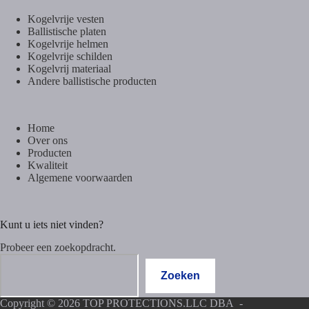
Kogelvrije vesten
Ballistische platen
Kogelvrije helmen
Kogelvrije schilden
Kogelvrij materiaal
Andere ballistische producten
Home
Over ons
Producten
Kwaliteit
Algemene voorwaarden
Kunt u iets niet vinden?
Probeer een zoekopdracht.
Zoeken
Zoeken
Copyright © 2026 TOP PROTECTIONS.LLC DBA -