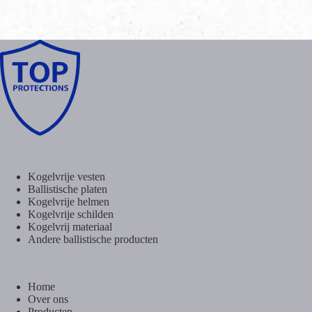
Kogelvrije vesten
Ballistische platen
Kogelvrije helmen
Kogelvrije schilden
Kogelvrij materiaal
Andere ballistische producten
Home
Over ons
Producten