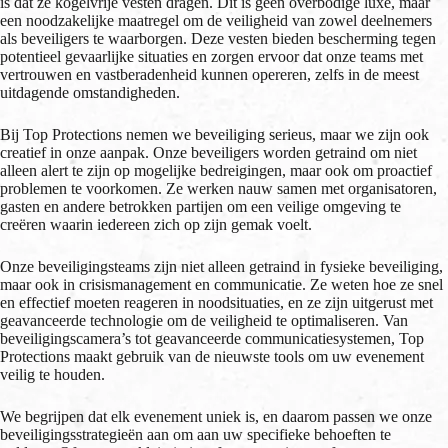
is dat ze kogelvrije vesten dragen. Dit is geen overbodige luxe, maar
een noodzakelijke maatregel om de veiligheid van zowel deelnemers
als beveiligers te waarborgen. Deze vesten bieden bescherming tegen
potentieel gevaarlijke situaties en zorgen ervoor dat onze teams met
vertrouwen en vastberadenheid kunnen opereren, zelfs in de meest
uitdagende omstandigheden.
Bij Top Protections nemen we beveiliging serieus, maar we zijn ook
creatief in onze aanpak. Onze beveiligers worden getraind om niet
alleen alert te zijn op mogelijke bedreigingen, maar ook om proactief
problemen te voorkomen. Ze werken nauw samen met organisatoren,
gasten en andere betrokken partijen om een veilige omgeving te
creëren waarin iedereen zich op zijn gemak voelt.
Onze beveiligingsteams zijn niet alleen getraind in fysieke beveiliging,
maar ook in crisismanagement en communicatie. Ze weten hoe ze snel
en effectief moeten reageren in noodsituaties, en ze zijn uitgerust met
geavanceerde technologie om de veiligheid te optimaliseren. Van
beveiligingscamera’s tot geavanceerde communicatiesystemen, Top
Protections maakt gebruik van de nieuwste tools om uw evenement
veilig te houden.
We begrijpen dat elk evenement uniek is, en daarom passen we onze
beveiligingsstrategieën aan om aan uw specifieke behoeften te