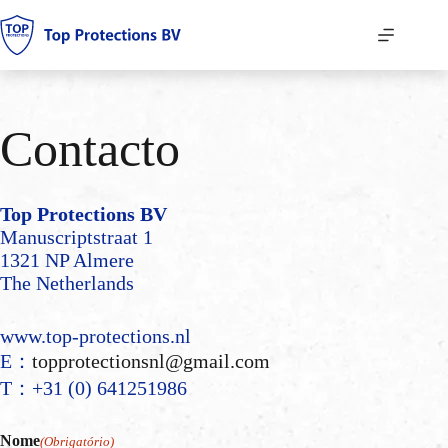
Pular
para
o
conteúdo
Contacto
Top Protections BV
Manuscriptstraat 1
1321 NP Almere
The Netherlands
www.top-protections.nl
E：
topprotectionsnl@gmail.com
T：+31 (0) 641251986
Nome
(Obrigatório)