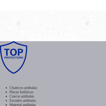
Chalecos antibalas
Placas balísticas
Cascos antibalas
Escudos antibalas
Material antibalas