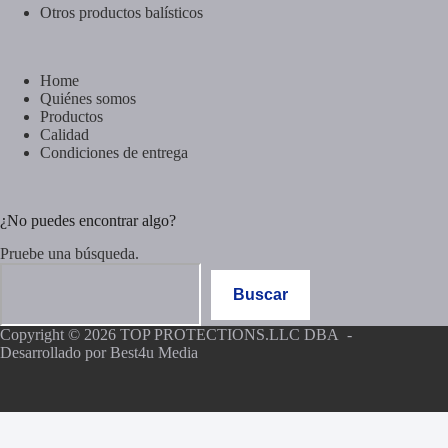
Otros productos balísticos
Home
Quiénes somos
Productos
Calidad
Condiciones de entrega
¿No puedes encontrar algo?
Pruebe una búsqueda.
Buscar
Buscar
Copyright © 2026 TOP PROTECTIONS.LLC DBA -
Desarrollado por
Best4u Media
Nederlands
(
Holandés
)
English
(
Inglés
)