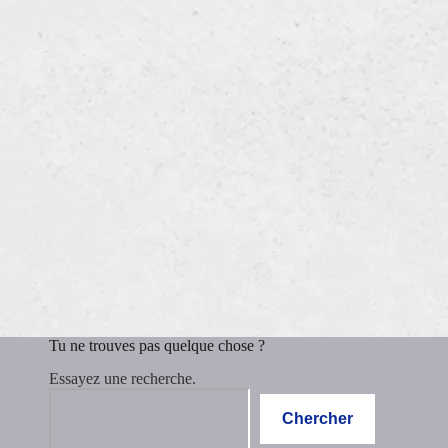
Tu ne trouves pas quelque chose ?
Essayez une recherche.
Rechercher
Chercher