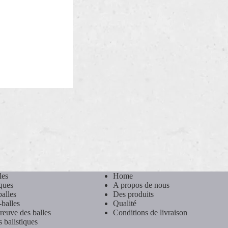
les
Home
iques
A propos de nous
alles
Des produits
-balles
Qualité
preuve des balles
Conditions de livraison
 balistiques