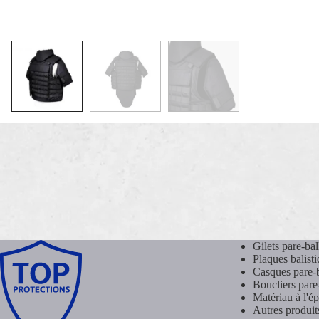
Gilets pare-bal
Plaques balist
Casques pare-b
Boucliers pare
Matériau à l'é
Autres produits