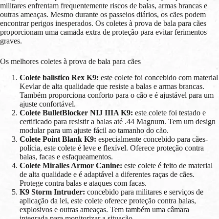
militares enfrentam frequentemente riscos de balas, armas brancas e
outras ameaças. Mesmo durante os passeios diários, os cães podem
encontrar perigos inesperados. Os coletes à prova de bala para cães
proporcionam uma camada extra de proteção para evitar ferimentos
graves.
Os melhores coletes à prova de bala para cães
Colete balístico Rex K9:
este colete foi concebido com material
Kevlar de alta qualidade que resiste a balas e armas brancas.
Também proporciona conforto para o cão e é ajustável para um
ajuste confortável.
Colete BulletBlocker NIJ IIIA K9:
este colete foi testado e
certificado para resistir a balas até .44 Magnum. Tem um design
modular para um ajuste fácil ao tamanho do cão.
Colete Point Blank K9:
especialmente concebido para cães-
polícia, este colete é leve e flexível. Oferece proteção contra
balas, facas e esfaqueamentos.
Colete Miralles Armor Canine:
este colete é feito de material
de alta qualidade e é adaptável a diferentes raças de cães.
Protege contra balas e ataques com facas.
K9 Storm Intruder:
concebido para militares e serviços de
aplicação da lei, este colete oferece proteção contra balas,
explosivos e outras ameaças. Tem também uma câmara
integrada para monitorizar a situação.