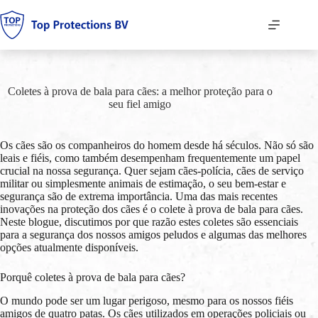
Pular
para
o
conteúdo
Coletes à prova de bala para cães: a melhor proteção para o
seu fiel amigo
Os cães são os companheiros do homem desde há séculos. Não só são
leais e fiéis, como também desempenham frequentemente um papel
crucial na nossa segurança. Quer sejam cães-polícia, cães de serviço
militar ou simplesmente animais de estimação, o seu bem-estar e
segurança são de extrema importância. Uma das mais recentes
inovações na proteção dos cães é o colete à prova de bala para cães.
Neste blogue, discutimos por que razão estes coletes são essenciais
para a segurança dos nossos amigos peludos e algumas das melhores
opções atualmente disponíveis.
Porquê coletes à prova de bala para cães?
O mundo pode ser um lugar perigoso, mesmo para os nossos fiéis
amigos de quatro patas. Os cães utilizados em operações policiais ou