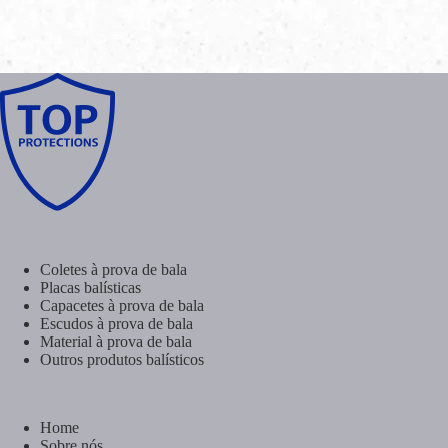
Coletes à prova de bala
Placas balísticas
Capacetes à prova de bala
Escudos à prova de bala
Material à prova de bala
Outros produtos balísticos
Home
Sobre nós