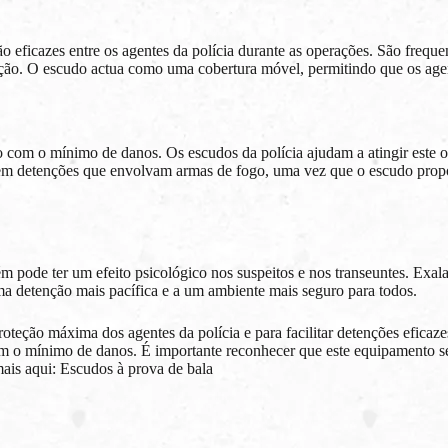
icazes entre os agentes da polícia durante as operações. São frequen
ação. O escudo actua como uma cobertura móvel, permitindo que os agen
o com o mínimo de danos. Os escudos da polícia ajudam a atingir este 
te em detenções que envolvam armas de fogo, uma vez que o escudo prop
m pode ter um efeito psicológico nos suspeitos e nos transeuntes. Exala
uma detenção mais pacífica e a um ambiente mais seguro para todos.
roteção máxima dos agentes da polícia e para facilitar detenções efica
m o mínimo de danos. É importante reconhecer que este equipamento se
mais aqui:
Escudos à prova de bala