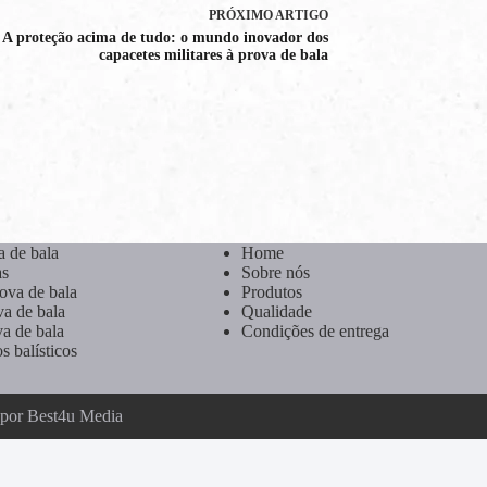
PRÓXIMO
ARTIGO
A proteção acima de tudo: o mundo inovador dos
capacetes militares à prova de bala
a de bala
Home
as
Sobre nós
ova de bala
Produtos
va de bala
Qualidade
va de bala
Condições de entrega
s balísticos
 por
Best4u Media
ês
)
English
(
Inglês
)
Français
(
Francês
)
Português